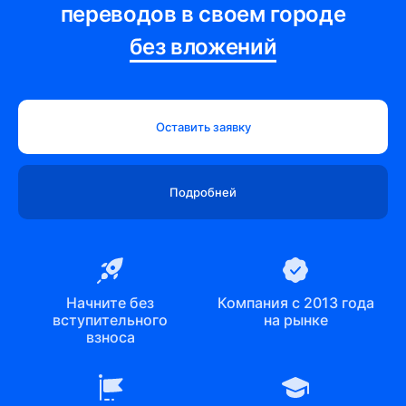
переводов в своем городе
Выборг
без вложений
ул. Железнодорожная 13
Кингисепп
пр. Карла Маркса 4, офис 7
Оставить заявку
Ломоносов
Дворцовый пр. 63
Подробней
Колпино
Павловская ул. 1
Кириши
пр. Героев 16, офис 214
Начните без
Компания с 2013 года
вступительного
на рынке
Гатчина
взноса
пр. 25 Октября, 2
Гатчина