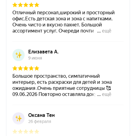
Сфера деятельности
Санкт-Петербург
ул. Восстания 4
Режим работы
Санкт-Петербург
пр. Римского-Корсакова 39
Адрес компании
Санкт-Петербург
пр. Энгельса 124, к. 1
Санкт-Петербург
Загузить фотографии
ул. Белы Куна, 16Г
Санкт-Петербург
ул. Тарасова, 9
Санкт-Петербург
ул. Краснопутиловская, 28/20